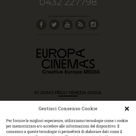
0432 227798
Gestisci Consenso Cookie
Copyright © 2015 Cec, Tutti i diritti riservati. Nessun
Per fornire le migliori esperienze, utilizziamo tecnologie come i cookie
contenuto può essere copiato o manipolato. Accedendo al
per memorizzare e/o accedere alle informazioni del dispositivo. Il
sito approvi la Policy sulla privacy e la Policy sui
consenso a queste tecnologie ci permetterà di elaborare dati come il
contenuti.