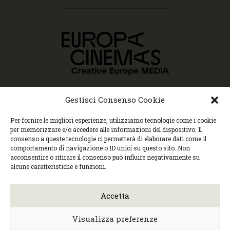
Gestisci Consenso Cookie
Per fornire le migliori esperienze, utilizziamo tecnologie come i cookie
per memorizzare e/o accedere alle informazioni del dispositivo. Il
consenso a queste tecnologie ci permetterà di elaborare dati come il
comportamento di navigazione o ID unici su questo sito. Non
Copyright © 2015 Cec, Tutti i diritti riservati. Nessun
acconsentire o ritirare il consenso può influire negativamente su
contenuto può essere copiato o manipolato. Accedendo al
alcune caratteristiche e funzioni.
sito approvi la Policy sulla privacy e la Policy sui
contenuti.
Centro espressioni cinematografiche, via Villalta, 24 |
Accetta
33100 Udine | tel. 0432 299545 | P.Iva 01295290306 |
cec@cecudine.org
Visionario, via Asquini 33 | 33100 Udine | tel. 0432
Visualizza preferenze
204933 | Cinema Centrale, via Poscolle 8 | tel. 0432
504240