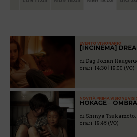
LUN 17.03
MAR 18.03
MER 19.03
GIO 20
EVENTO VISIONARIO
[INCINEMA] DRE
di Dag Johan Haugerud
orari:
14:30
19:00 (VO)
NOVITÀ PRIMA VISIONE VIS
HOKAGE – OMBRA
di Shinya Tsukamoto, 
orari:
19:45 (VO)