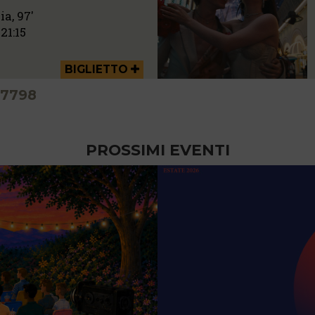
ia, 97'
21:15
BIGLIETTO
7798
PROSSIMI EVENTI