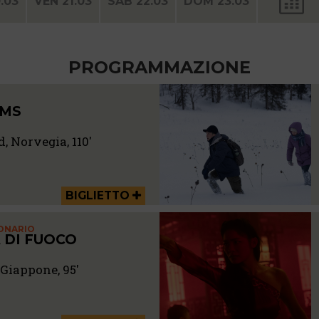
.03
VEN 21.03
SAB 22.03
DOM 23.03
PROGRAMMAZIONE
AMS
, Norvegia, 110'
BIGLIETTO
IONARIO
 DI FUOCO
Giappone, 95'