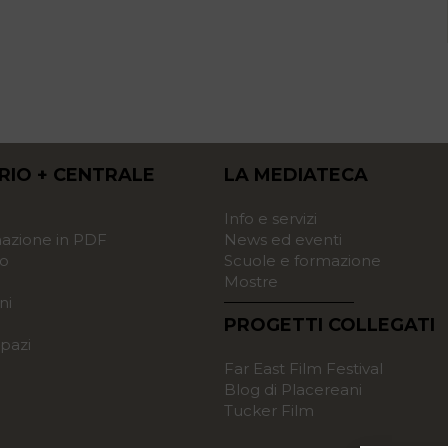
RIO + CENTRALE
LA MEDIATECA
o
Info e servizi
zione in PDF
News ed eventi
o
Scuole e formazione
Mostre
ni
PROGETTI COLLEGATI
pazi
Far East Film Festival
Blog di Placereani
Tucker Film