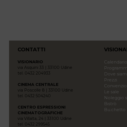
CONTATTI
VISIONA
VISIONARIO
Calendari
via Asquini 33 | 33100 Udine
Programma
tel. 0432 204933
Dove siam
Prezzi
CINEMA CENTRALE
Convenzio
via Poscolle 8 | 33100 Udine
Le sale
tel. 0432 504240
Noleggio s
Bistrò
CENTRO ESPRESSIONI
Bu.chetto
CINEMATOGRAFICHE
via Villalta, 24 | 33100 Udine
tel. 0432 299545