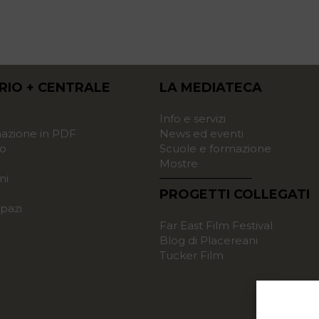
RIO + CENTRALE
LA MEDIATECA
o
Info e servizi
zione in PDF
News ed eventi
o
Scuole e formazione
Mostre
ni
PROGETTI COLLEGATI
pazi
Far East Film Festival
Blog di Placereani
Tucker Film