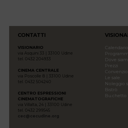
CONTATTI
VISIONA
VISIONARIO
Calendari
via Asquini 33 | 33100 Udine
Programma
tel. 0432 204933
Dove siam
Prezzi
CINEMA CENTRALE
Convenzio
via Poscolle 8 | 33100 Udine
Le sale
tel. 0432 504240
Noleggio s
Bistrò
CENTRO ESPRESSIONI
Bu.chetto
CINEMATOGRAFICHE
via Villalta, 24 | 33100 Udine
tel. 0432 299545
cec@cecudine.org