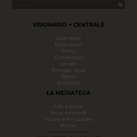
VISIONARIO + CENTRALE
Calendario
Dove siamo
Prezzi
Convenzioni
Le sale
Noleggio spazi
Bistrò
Bu.chetto
LA MEDIATECA
Info e servizi
News ed eventi
Scuole e formazione
Mostre