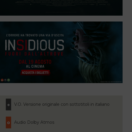
V.O. Versione originale con sottotitoli in italiano
Audio Dolby Atmos