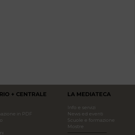
RIO + CENTRALE
LA MEDIATECA
o
Info e servizi
zione in PDF
News ed eventi
o
Scuole e formazione
Mostre
ni