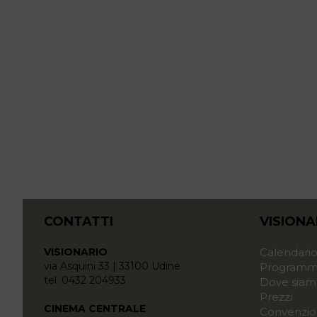
CONTATTI
VISIONA
VISIONARIO
Calendari
via Asquini 33 | 33100 Udine
Programma
tel. 0432 204933
Dove siam
Prezzi
CINEMA CENTRALE
Convenzio