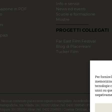
o
Info e servizi
zione in PDF
News ed eventi
o
Scuole e formazione
Mostre
ni
PROGETTI COLLEGATI
pazi
Far East Film Festival
Blog di Placereani
Tucker Film
Per fornire 
memorizzare
tecnologie 
unici su que
negativamen
i. Nessun contenuto può essere copiato o manipolato. Accedendo al sito approvi la 
atografiche, via Villalta, 24 | 33100 Udine | tel. 0432 299545 | P.Iva 0129529030
 Asquini 33 | 33100 Udine | tel. 0432 204933 | Cinema Centrale, via Poscolle 8 | 