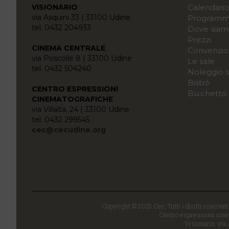
VISIONARIO
Calendari
via Asquini 33 | 33100 Udine
Programma
tel. 0432 204933
Dove siam
Prezzi
CINEMA CENTRALE
Convenzio
via Poscolle 8 | 33100 Udine
Le sale
tel. 0432 504240
Noleggio s
Bistrò
CENTRO ESPRESSIONI
Bu.chetto
CINEMATOGRAFICHE
via Villalta, 24 | 33100 Udine
tel. 0432 299545
cec@cecudine.org
Copyright © 2015 Cec, Tutti i diritti riservat
Centro espressioni cinem
Visionario, via