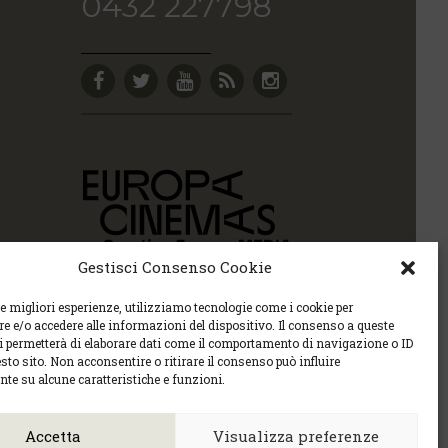
0432 227798
Gestisci Consenso Cookie
le migliori esperienze, utilizziamo tecnologie come i cookie per
 e/o accedere alle informazioni del dispositivo. Il consenso a queste
ci permetterà di elaborare dati come il comportamento di navigazione o ID
sto sito. Non acconsentire o ritirare il consenso può influire
te su alcune caratteristiche e funzioni.
Policy sulla privacy e la Policy sui contenuti.
6 |
cec@cecudine.org
Accetta
Visualizza preferenze
tel. 0432 504240