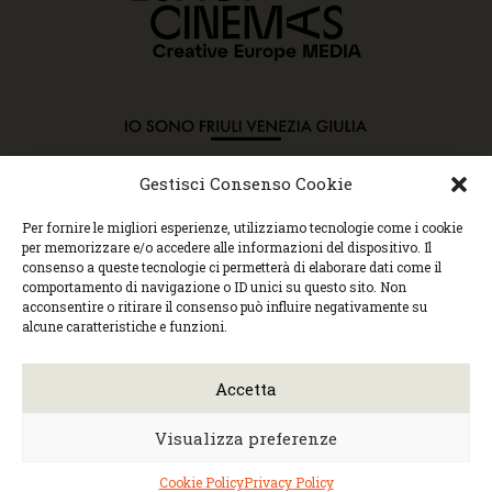
Gestisci Consenso Cookie
Copyright © 2015 Cec, Tutti i diritti riservati. Nessun
Per fornire le migliori esperienze, utilizziamo tecnologie come i cookie
contenuto può essere copiato o manipolato. Accedendo al
per memorizzare e/o accedere alle informazioni del dispositivo. Il
sito approvi la Policy sulla privacy e la Policy sui
consenso a queste tecnologie ci permetterà di elaborare dati come il
contenuti.
comportamento di navigazione o ID unici su questo sito. Non
Centro espressioni cinematografiche, via Villalta, 24 |
acconsentire o ritirare il consenso può influire negativamente su
33100 Udine | tel. 0432 299545 | P.Iva 01295290306 |
alcune caratteristiche e funzioni.
cec@cecudine.org
Visionario, via Asquini 33 | 33100 Udine | tel. 0432
204933 | Cinema Centrale, via Poscolle 8 | tel. 0432
Accetta
504240
Trasparenza/Incarichi direttivi
|
Privacy
policy
|
Cookie policy
Visualizza preferenze
Web design
Monica Faccio
| Built by
Ensoul
|
Mantained by
Noiza.com
Cookie Policy
Privacy Policy