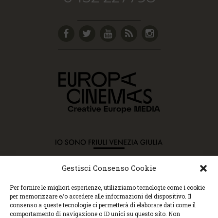
Gestisci Consenso Cookie
Copyright © 2015 Cec, Tutti i diritti riservati. Nessun
Per fornire le migliori esperienze, utilizziamo tecnologie come i cookie
contenuto può essere copiato o manipolato. Accedendo al
per memorizzare e/o accedere alle informazioni del dispositivo. Il
sito approvi la Policy sulla privacy e la Policy sui
consenso a queste tecnologie ci permetterà di elaborare dati come il
contenuti.
comportamento di navigazione o ID unici su questo sito. Non