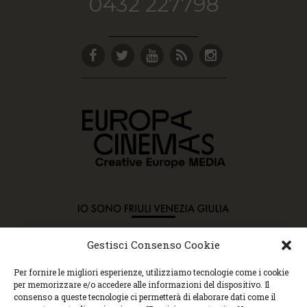
0432 227798
Gestisci Consenso Cookie
Copyright © 2015 Cec, Tutti i diritti riservati. Nessun
Per fornire le migliori esperienze, utilizziamo tecnologie come i cookie
contenuto può essere copiato o manipolato. Accedendo al
per memorizzare e/o accedere alle informazioni del dispositivo. Il
sito approvi la Policy sulla privacy e la Policy sui
consenso a queste tecnologie ci permetterà di elaborare dati come il
contenuti.