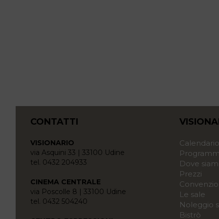
CONTATTI
VISIONA
VISIONARIO
Calendari
via Asquini 33 | 33100 Udine
Programma
tel. 0432 204933
Dove siam
Prezzi
CINEMA CENTRALE
Convenzio
via Poscolle 8 | 33100 Udine
Le sale
tel. 0432 504240
Noleggio s
Bistrò