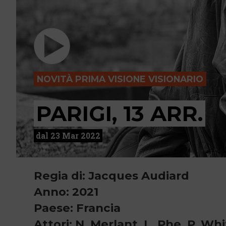
NOVITÀ PRIMA VISIONE VISIONARIO
PARIGI, 13 ARR.
dal 23 Mar 2022
Regia di: Jacques Audiard
Anno: 2021
Paese: Francia
Attori: N .Merlant, L. Phe, P. W