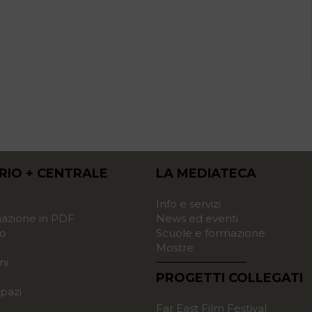
RIO + CENTRALE
LA MEDIATECA
o
Info e servizi
zione in PDF
News ed eventi
o
Scuole e formazione
Mostre
ni
PROGETTI COLLEGATI
pazi
Far East Film Festival