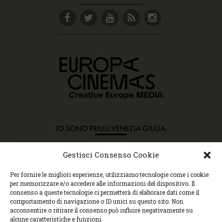
Gestisci Consenso Cookie
Copyright © 2015 Cec, Tutti i diritti riservati. Nessun
Per fornire le migliori esperienze, utilizziamo tecnologie come i cookie
contenuto può essere copiato o manipolato. Accedendo al
per memorizzare e/o accedere alle informazioni del dispositivo. Il
sito approvi la Policy sulla privacy e la Policy sui
consenso a queste tecnologie ci permetterà di elaborare dati come il
contenuti.
comportamento di navigazione o ID unici su questo sito. Non
Centro espressioni cinematografiche, via Villalta, 24 |
acconsentire o ritirare il consenso può influire negativamente su
33100 Udine | tel. 0432 299545 | P.Iva 01295290306 |
alcune caratteristiche e funzioni.