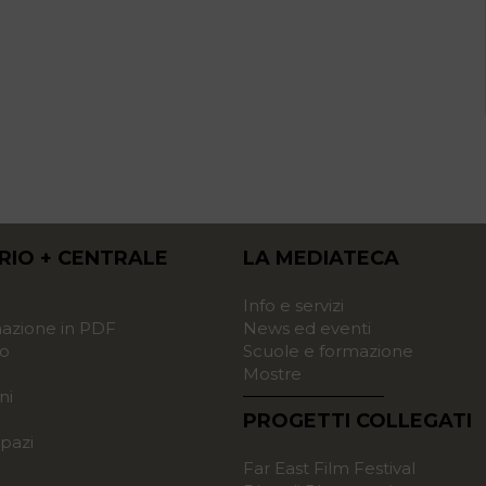
RIO + CENTRALE
LA MEDIATECA
o
Info e servizi
zione in PDF
News ed eventi
o
Scuole e formazione
Mostre
ni
PROGETTI COLLEGATI
pazi
Far East Film Festival