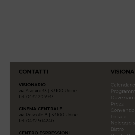
CONTATTI
VISIONA
VISIONARIO
Calendari
via Asquini 33 | 33100 Udine
Programma
tel. 0432 204933
Dove siam
Prezzi
CINEMA CENTRALE
Convenzio
via Poscolle 8 | 33100 Udine
Le sale
tel. 0432 504240
Noleggio s
Bistrò
CENTRO ESPRESSIONI