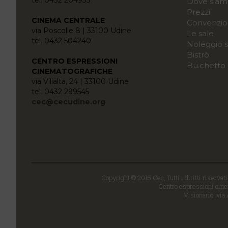
Dove siam
Prezzi
CINEMA CENTRALE
Convenzio
via Poscolle 8 | 33100 Udine
Le sale
tel. 0432 504240
Noleggio s
Bistrò
CENTRO ESPRESSIONI
Bu.chetto
CINEMATOGRAFICHE
via Villalta, 24 | 33100 Udine
tel. 0432 299545
cec@cecudine.org
Copyright © 2015 Cec, Tutti i diritti riservat
Centro espressioni cinem
Visionario, via