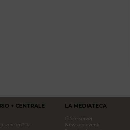
RIO + CENTRALE
LA MEDIATECA
o
Info e servizi
zione in PDF
News ed eventi