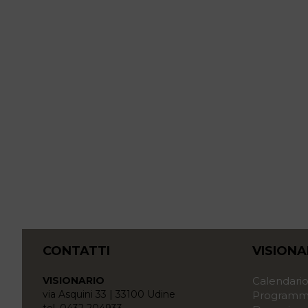
CONTATTI
VISIONA
VISIONARIO
Calendari
via Asquini 33 | 33100 Udine
Programma
tel. 0432 204933