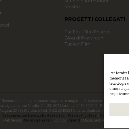
o
Scuole e formazione
Mostre
ni
PROGETTI COLLEGATI
pazi
Far East Film Festival
Blog di Placereani
Tucker Film
Per fornire 
memorizzare
tecnologie 
unici su que
negativamen
i. Nessun contenuto può essere copiato o manipolato. Accedendo al sito approvi la 
atografiche, via Villalta, 24 | 33100 Udine | tel. 0432 299545 | P.Iva 0129529030
 Asquini 33 | 33100 Udine | tel. 0432 204933 | Cinema Centrale, via Poscolle 8 | 
Trasparenza/Incarichi direttivi
|
Privacy policy
|
Cookie policy
Web design
Monica Faccio
| Built by
Ensoul
| Mantained by
Noiza.com