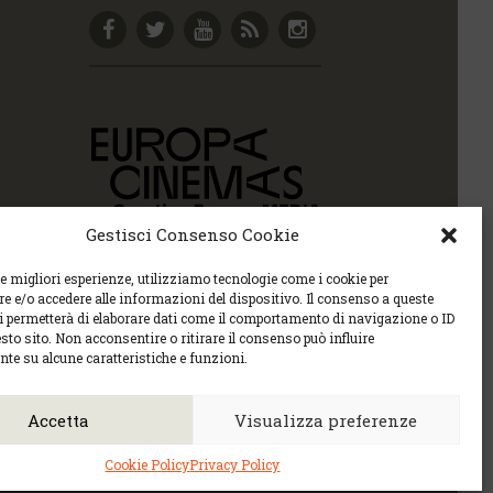
Gestisci Consenso Cookie
le migliori esperienze, utilizziamo tecnologie come i cookie per
 e/o accedere alle informazioni del dispositivo. Il consenso a queste
ci permetterà di elaborare dati come il comportamento di navigazione o ID
sto sito. Non acconsentire o ritirare il consenso può influire
te su alcune caratteristiche e funzioni.
Policy sulla privacy e la Policy sui contenuti.
6 |
cec@cecudine.org
Accetta
Visualizza preferenze
tel. 0432 504240
Cookie Policy
Privacy Policy