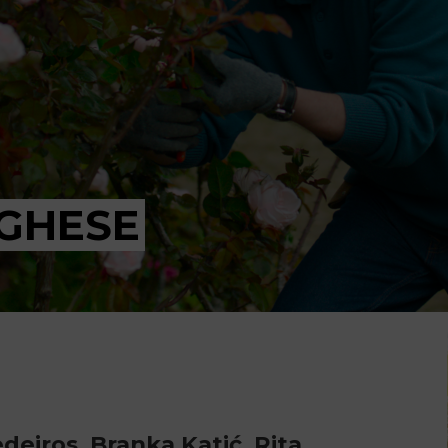
OGHESE
deiros, Branka Katić, Rita