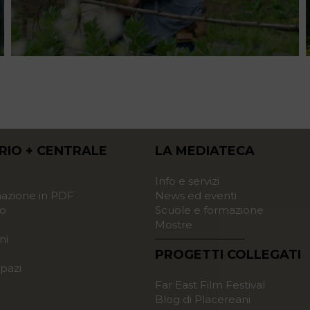
RIO + CENTRALE
LA MEDIATECA
o
Info e servizi
zione in PDF
News ed eventi
o
Scuole e formazione
Mostre
ni
PROGETTI COLLEGATI
pazi
Far East Film Festival
Blog di Placereani