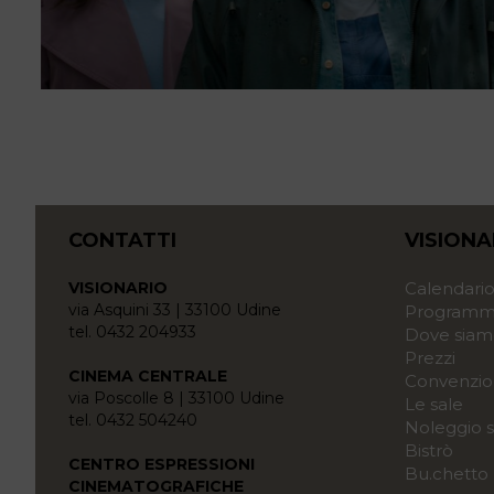
CONTATTI
VISIONA
VISIONARIO
Calendari
via Asquini 33 | 33100 Udine
Programma
tel. 0432 204933
Dove siam
Prezzi
CINEMA CENTRALE
Convenzio
via Poscolle 8 | 33100 Udine
Le sale
tel. 0432 504240
Noleggio s
Bistrò
CENTRO ESPRESSIONI
Bu.chetto
CINEMATOGRAFICHE