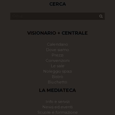
CERCA
VISIONARIO + CENTRALE
Calendario
Dove siamo
Prezzi
Convenzioni
Le sale
Noleggio spazi
Bistrò
Bu.chetto
LA MEDIATECA
Info e servizi
News ed eventi
Scuole e formazione