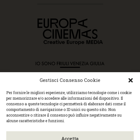
Gestisci Consenso Cookie
Copyright © 2015 Cec, Tutti i diritti riservati. Nessun
Per fornire le migliori esperienze, utilizziamo tecnologie come i cookie
contenuto può essere copiato o manipolato. Accedendo al
per memorizzare e/o accedere alle informazioni del dispositivo. Il
sito approvi la Policy sulla privacy e la Policy sui
consenso a queste tecnologie ci permetterà di elaborare dati come il
contenuti.
comportamento di navigazione o ID unici su questo sito. Non
Centro espressioni cinematografiche, via Villalta, 24 |
acconsentire o ritirare il consenso può influire negativamente su
33100 Udine | tel. 0432 299545 | P.Iva 01295290306 |
alcune caratteristiche e funzioni.
cec@cecudine.org
Visionario, via Asquini 33 | 33100 Udine | tel. 0432
204933 | Cinema Centrale, via Poscolle 8 | tel. 0432
Accetta
504240