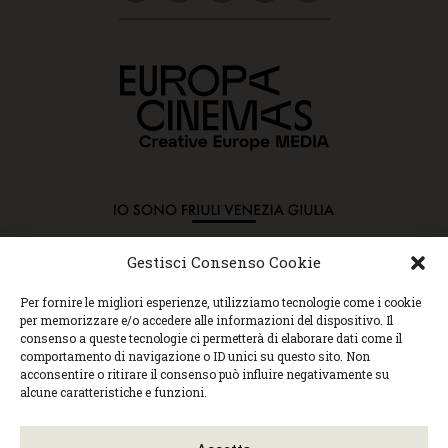
Gestisci Consenso Cookie
Copyright © 2015 Cec, Tutti i diritti riservati. Nessun
Per fornire le migliori esperienze, utilizziamo tecnologie come i cookie
contenuto può essere copiato o manipolato. Accedendo al
per memorizzare e/o accedere alle informazioni del dispositivo. Il
sito approvi la Policy sulla privacy e la Policy sui
consenso a queste tecnologie ci permetterà di elaborare dati come il
contenuti.
comportamento di navigazione o ID unici su questo sito. Non
Centro espressioni cinematografiche, via Villalta, 24 |
acconsentire o ritirare il consenso può influire negativamente su
33100 Udine | tel. 0432 299545 | P.Iva 01295290306 |
alcune caratteristiche e funzioni.
cec@cecudine.org
Visionario, via Asquini 33 | 33100 Udine | tel. 0432
204933 | Cinema Centrale, via Poscolle 8 | tel. 0432