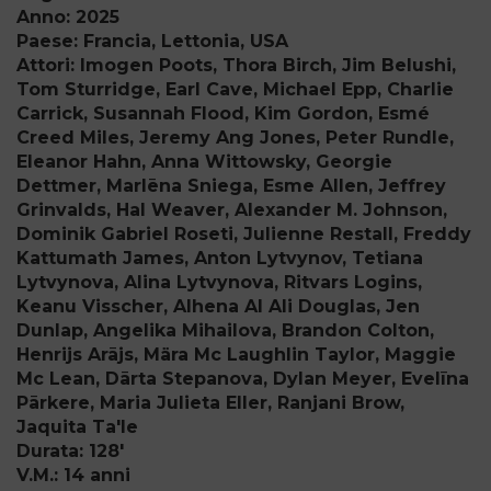
Anno: 2025
Paese: Francia, Lettonia, USA
Attori: Imogen Poots, Thora Birch, Jim Belushi,
Tom Sturridge, Earl Cave, Michael Epp, Charlie
Carrick, Susannah Flood, Kim Gordon, Esmé
Creed Miles, Jeremy Ang Jones, Peter Rundle,
Eleanor Hahn, Anna Wittowsky, Georgie
Dettmer, Marlēna Sniega, Esme Allen, Jeffrey
Grinvalds, Hal Weaver, Alexander M. Johnson,
Dominik Gabriel Roseti, Julienne Restall, Freddy
Kattumath James, Anton Lytvynov, Tetiana
Lytvynova, Alina Lytvynova, Ritvars Logins,
Keanu Visscher, Alhena Al Ali Douglas, Jen
Dunlap, Angelika Mihailova, Brandon Colton,
Henrijs Arājs, Mära Mc Laughlin Taylor, Maggie
Mc Lean, Dārta Stepanova, Dylan Meyer, Evelīna
Pārkere, Maria Julieta Eller, Ranjani Brow,
Jaquita Ta'le
Durata: 128'
V.M.: 14 anni