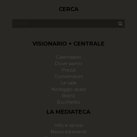
CERCA
VISIONARIO + CENTRALE
Calendario
Dove siamo
Prezzi
Convenzioni
Le sale
Noleggio spazi
Bistrò
Bu.chetto
LA MEDIATECA
Info e servizi
News ed eventi