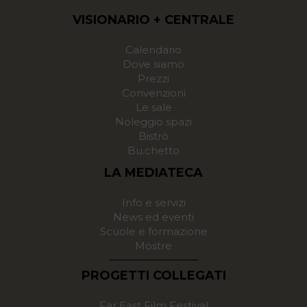
VISIONARIO + CENTRALE
Calendario
Dove siamo
Prezzi
Convenzioni
Le sale
Noleggio spazi
Bistrò
Bu.chetto
LA MEDIATECA
Info e servizi
News ed eventi
Scuole e formazione
Mostre
PROGETTI COLLEGATI
Far East Film Festival