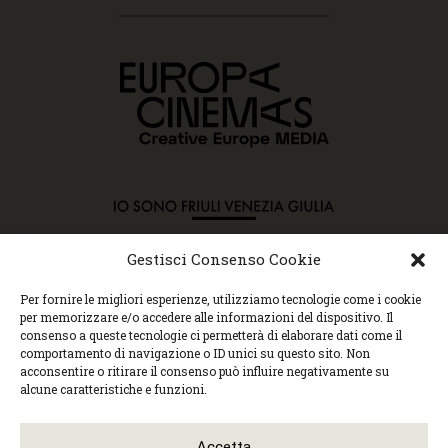
Gestisci Consenso Cookie
Copyright © 2015 Cec, Tutti i diritti riservati. Nessun
Per fornire le migliori esperienze, utilizziamo tecnologie come i cookie
contenuto può essere copiato o manipolato. Accedendo al
per memorizzare e/o accedere alle informazioni del dispositivo. Il
sito approvi la Policy sulla privacy e la Policy sui
consenso a queste tecnologie ci permetterà di elaborare dati come il
contenuti.
comportamento di navigazione o ID unici su questo sito. Non
Centro espressioni cinematografiche, via Villalta, 24 |
acconsentire o ritirare il consenso può influire negativamente su
33100 Udine | tel. 0432 299545 | P.Iva 01295290306 |
alcune caratteristiche e funzioni.
cec@cecudine.org
Visionario, via Asquini 33 | 33100 Udine | tel. 0432
204933 | Cinema Centrale, via Poscolle 8 | tel. 0432
Accetta
504240