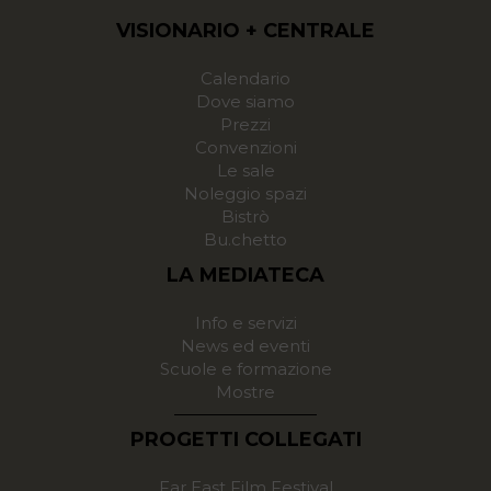
VISIONARIO + CENTRALE
Calendario
Dove siamo
Prezzi
Convenzioni
Le sale
Noleggio spazi
Bistrò
Bu.chetto
LA MEDIATECA
Info e servizi
News ed eventi
Scuole e formazione
Mostre
PROGETTI COLLEGATI
Far East Film Festival