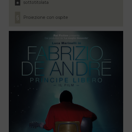
sottotitolata
Proiezione con ospite