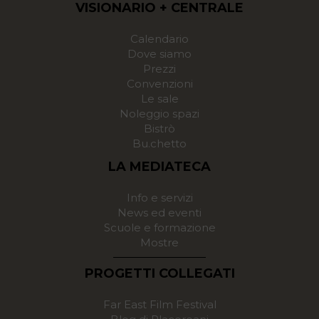
VISIONARIO + CENTRALE
Calendario
Dove siamo
Prezzi
Convenzioni
Le sale
Noleggio spazi
Bistrò
Bu.chetto
LA MEDIATECA
Info e servizi
News ed eventi
Scuole e formazione
Mostre
PROGETTI COLLEGATI
Far East Film Festival