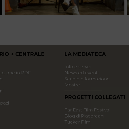
RIO + CENTRALE
LA MEDIATECA
o
Info e servizi
zione in PDF
News ed eventi
o
Scuole e formazione
Mostre
ni
PROGETTI COLLEGATI
pazi
Far East Film Festival
Blog di Placereani
Tucker Film