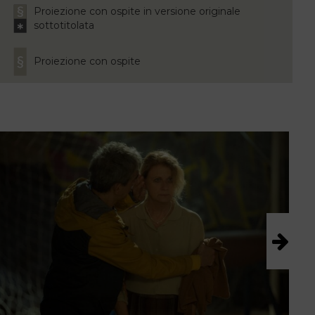
Proiezione con ospite in versione originale
sottotitolata
Proiezione con ospite