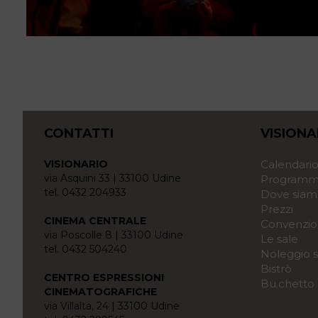
CONTATTI
VISIONA
VISIONARIO
Calendari
via Asquini 33 | 33100 Udine
Programma
tel. 0432 204933
Dove siam
Prezzi
CINEMA CENTRALE
Convenzio
via Poscolle 8 | 33100 Udine
Le sale
tel. 0432 504240
Noleggio s
Bistrò
CENTRO ESPRESSIONI
Bu.chetto
CINEMATOGRAFICHE
via Villalta, 24 | 33100 Udine