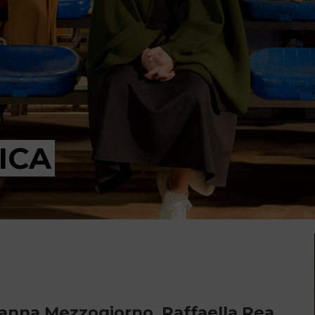
ICA
vanna Mezzogiorno, Raffaella Rea,