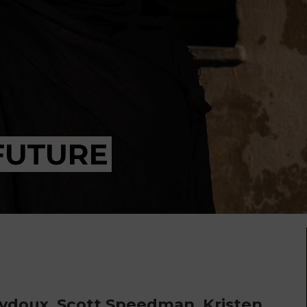
FUTURE
eydoux, Scott Speedman, Kristen