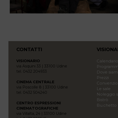
CONTATTI
VISIONA
VISIONARIO
Calendari
via Asquini 33 | 33100 Udine
Programma
tel. 0432 204933
Dove siam
Prezzi
CINEMA CENTRALE
Convenzio
via Poscolle 8 | 33100 Udine
Le sale
tel. 0432 504240
Noleggio s
Bistrò
CENTRO ESPRESSIONI
Bu.chetto
CINEMATOGRAFICHE
via Villalta, 24 | 33100 Udine