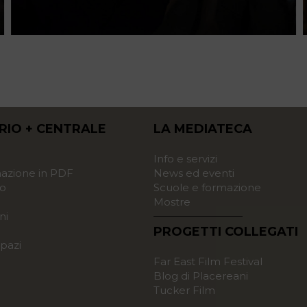
RIO + CENTRALE
LA MEDIATECA
o
Info e servizi
zione in PDF
News ed eventi
o
Scuole e formazione
Mostre
ni
PROGETTI COLLEGATI
pazi
Far East Film Festival
Blog di Placereani
Tucker Film