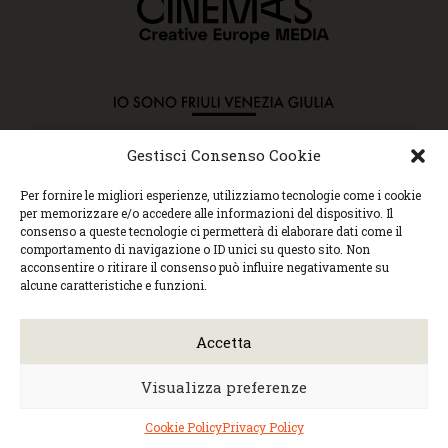
Gestisci Consenso Cookie
Copyright © 2015 Cec, Tutti i diritti riservati. Nessun
Per fornire le migliori esperienze, utilizziamo tecnologie come i cookie
contenuto può essere copiato o manipolato. Accedendo al
per memorizzare e/o accedere alle informazioni del dispositivo. Il
sito approvi la Policy sulla privacy e la Policy sui
consenso a queste tecnologie ci permetterà di elaborare dati come il
contenuti.
comportamento di navigazione o ID unici su questo sito. Non
Centro espressioni cinematografiche, via Villalta, 24 |
acconsentire o ritirare il consenso può influire negativamente su
33100 Udine | tel. 0432 299545 | P.Iva 01295290306 |
alcune caratteristiche e funzioni.
cec@cecudine.org
Visionario, via Asquini 33 | 33100 Udine | tel. 0432
204933 | Cinema Centrale, via Poscolle 8 | tel. 0432
Accetta
504240
Trasparenza/Incarichi direttivi
|
Privacy
policy
|
Cookie policy
Visualizza preferenze
Web design
Monica Faccio
| Built by
Ensoul
|
Mantained by
Noiza.com
Cookie Policy
Privacy Policy