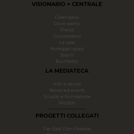
VISIONARIO + CENTRALE
Calendario
Dove siamo
Prezzi
Convenzioni
Le sale
Noleggio spazi
Bistrò
Bu.chetto
LA MEDIATECA
Info e servizi
News ed eventi
Scuole e formazione
Mostre
PROGETTI COLLEGATI
Far East Film Festival