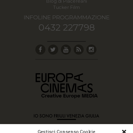
Blog di Placereani
Tucker Film
INFOLINE PROGRAMMAZIONE
0432 227798
Gestisci Consenso Cookie