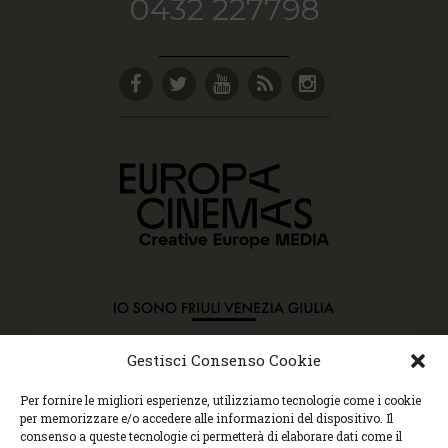
0432 227798
Gestisci Consenso Cookie
Copyright © 2015 Cec, Tutti i diritti riservati. Nessun
Per fornire le migliori esperienze, utilizziamo tecnologie come i cookie
contenuto può essere copiato o manipolato. Accedendo al
per memorizzare e/o accedere alle informazioni del dispositivo. Il
sito approvi la Policy sulla privacy e la Policy sui
consenso a queste tecnologie ci permetterà di elaborare dati come il
contenuti.