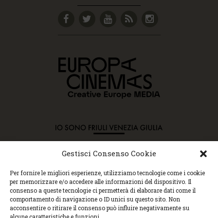
Gestisci Consenso Cookie
Copyright © 2015 Cec, Tutti i diritti riservati. Nessun
Per fornire le migliori esperienze, utilizziamo tecnologie come i cookie
contenuto può essere copiato o manipolato. Accedendo al
per memorizzare e/o accedere alle informazioni del dispositivo. Il
sito approvi la Policy sulla privacy e la Policy sui
consenso a queste tecnologie ci permetterà di elaborare dati come il
contenuti.
comportamento di navigazione o ID unici su questo sito. Non
Centro espressioni cinematografiche, via Villalta, 24 |
acconsentire o ritirare il consenso può influire negativamente su
33100 Udine | tel. 0432 299545 | P.Iva 01295290306 |
alcune caratteristiche e funzioni.