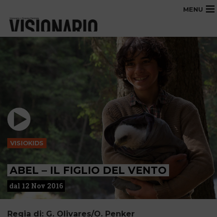
MENU
VISIOKIDS
ABEL – IL FIGLIO DEL VENTO
dal 12 Nov 2016
Regia di: G. Olivares/O. Penker