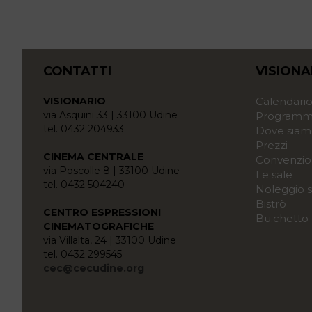
CONTATTI
VISIONA
VISIONARIO
Calendari
via Asquini 33 | 33100 Udine
Programma
tel. 0432 204933
Dove siam
Prezzi
CINEMA CENTRALE
Convenzio
via Poscolle 8 | 33100 Udine
Le sale
tel. 0432 504240
Noleggio s
Bistrò
CENTRO ESPRESSIONI
Bu.chetto
CINEMATOGRAFICHE
via Villalta, 24 | 33100 Udine
tel. 0432 299545
cec@cecudine.org