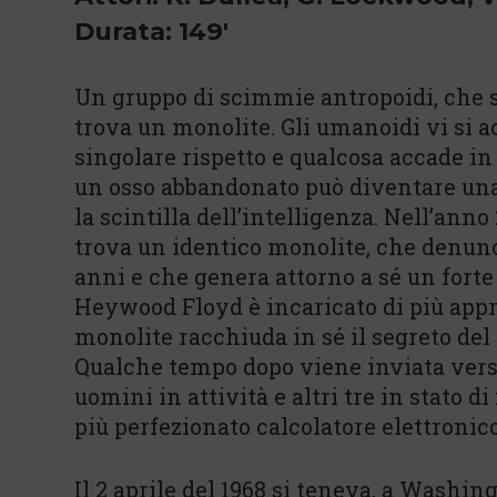
Durata: 149'
Un gruppo di scimmie antropoidi, che s
trova un monolite. Gli umanoidi vi si a
singolare rispetto e qualcosa accade in
un osso abbandonato può diventare una 
la scintilla dell’intelligenza. Nell’anno
trova un identico monolite, che denunc
anni e che genera attorno a sé un fort
Heywood Floyd è incaricato di più appro
monolite racchiuda in sé il segreto del 
Qualche tempo dopo viene inviata vers
uomini in attività e altri tre in stato d
più perfezionato calcolatore elettronico
Il 2 aprile del 1968 si teneva, a Washin