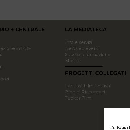
RIO + CENTRALE
LA MEDIATECA
o
Info e servizi
zione in PDF
News ed eventi
o
Scuole e formazione
Mostre
ni
PROGETTI COLLEGATI
pazi
Far East Film Festival
Blog di Placereani
Tucker Film
Per fornire 