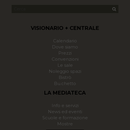
VISIONARIO + CENTRALE
Calendario
Dove siamo
Prezzi
Convenzioni
Le sale
Noleggio spazi
Bistrò
Bu.chetto
LA MEDIATECA
Info e servizi
News ed eventi
Scuole e formazione
Mostre