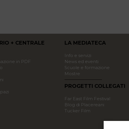
RIO + CENTRALE
LA MEDIATECA
o
Info e servizi
zione in PDF
News ed eventi
o
Scuole e formazione
Mostre
ni
PROGETTI COLLEGATI
pazi
Far East Film Festival
Blog di Placereani
Tucker Film