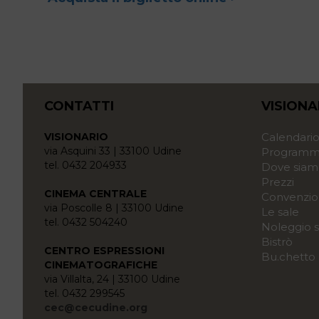
CONTATTI
VISIONA
VISIONARIO
Calendari
via Asquini 33 | 33100 Udine
Programma
tel. 0432 204933
Dove siam
Prezzi
CINEMA CENTRALE
Convenzio
via Poscolle 8 | 33100 Udine
Le sale
tel. 0432 504240
Noleggio s
Bistrò
CENTRO ESPRESSIONI
Bu.chetto
CINEMATOGRAFICHE
via Villalta, 24 | 33100 Udine
tel. 0432 299545
cec@cecudine.org