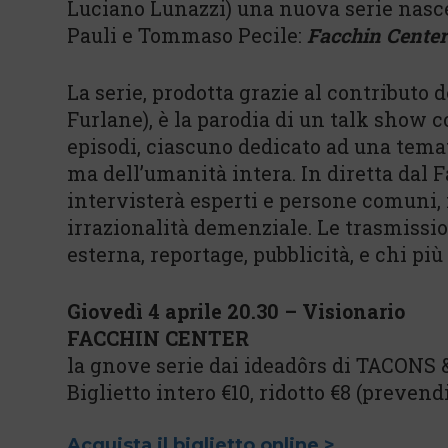
Luciano Lunazzi) una nuova serie nasce
Pauli e Tommaso Pecile:
Facchin Center
La serie, prodotta grazie al contributo
Furlane), è la parodia di un talk show 
episodi, ciascuno dedicato ad una temat
ma dell’umanità intera. In diretta dal 
intervisterà esperti e persone comuni, 
irrazionalità demenziale. Le trasmissio
esterna, reportage, pubblicità, e chi pi
Giovedì 4 aprile 20.30 – Visionario
FACCHIN CENTER
la gnove serie dai ideadôrs di TACONS 
Biglietto intero €10, ridotto €8 (prevend
Acquista il biglietto online >