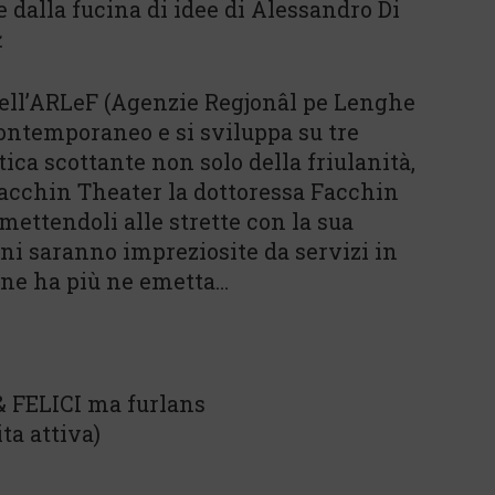
 dalla fucina di idee di Alessandro Di
.
 dell’ARLeF (Agenzie Regjonâl pe Lenghe
contemporaneo e si sviluppa su tre
ica scottante non solo della friulanità,
Facchin Theater la dottoressa Facchin
mettendoli alle strette con la sua
ni saranno impreziosite da servizi in
ù ne ha più ne emetta…
& FELICI ma furlans
ita attiva)