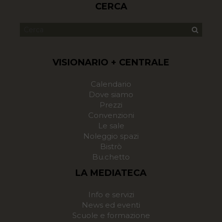
CERCA
VISIONARIO + CENTRALE
Calendario
Dove siamo
Prezzi
Convenzioni
Le sale
Noleggio spazi
Bistrò
Bu.chetto
LA MEDIATECA
Info e servizi
News ed eventi
Scuole e formazione