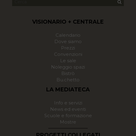
VISIONARIO + CENTRALE
Calendario
Dove siamo
Prezzi
Convenzioni
Le sale
Noleggio spazi
Bistrò
Bu.chetto
LA MEDIATECA
Info e servizi
News ed eventi
Scuole e formazione
Mostre
PROGETTI COLLEGATI