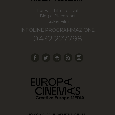
Far East Film Festival
Blog di Placereani
Tucker Film
INFOLINE PROGRAMMAZIONE
0432 227798