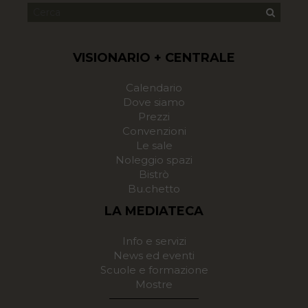
VISIONARIO + CENTRALE
Calendario
Dove siamo
Prezzi
Convenzioni
Le sale
Noleggio spazi
Bistrò
Bu.chetto
LA MEDIATECA
Info e servizi
News ed eventi
Scuole e formazione
Mostre