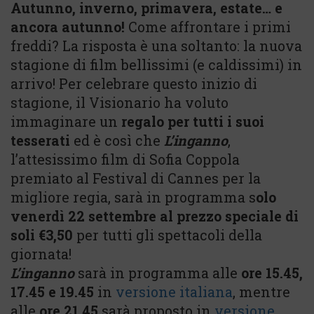
Autunno, inverno, primavera, estate… e
ancora autunno!
Come affrontare i primi
freddi? La risposta è una soltanto: la nuova
stagione di film bellissimi (e caldissimi) in
arrivo! Per celebrare questo inizio di
stagione, il Visionario ha voluto
immaginare un
regalo
per tutti i suoi
tesserati
ed è così che
L’inganno
,
l’attesissimo film di Sofia Coppola
premiato al Festival di Cannes per la
migliore regia, sarà in programma s
olo
venerdì 22 settembre al prezzo speciale di
soli €3,50
per tutti gli spettacoli della
giornata!
L’inganno
sarà in programma alle
ore 15.45,
17.45 e 19.45
in
versione italiana
, mentre
alle
ore 21.45
sarà proposto in
versione