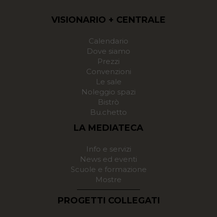
VISIONARIO + CENTRALE
Calendario
Dove siamo
Prezzi
Convenzioni
Le sale
Noleggio spazi
Bistrò
Bu.chetto
LA MEDIATECA
Info e servizi
News ed eventi
Scuole e formazione
Mostre
PROGETTI COLLEGATI