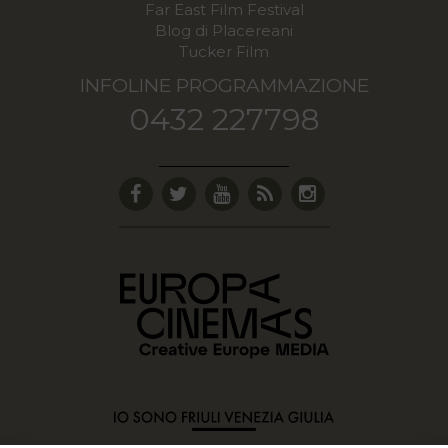
Far East Film Festival
Blog di Placereani
Tucker Film
INFOLINE PROGRAMMAZIONE
0432 227798