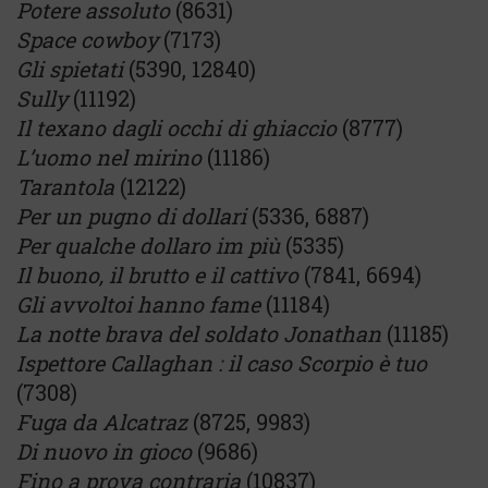
Potere assoluto
(8631)
Space cowboy
(7173)
Gli spietati
(5390, 12840)
Sully
(11192)
Il texano dagli occhi di ghiaccio
(8777)
L’uomo nel mirino
(11186)
Tarantola
(12122)
Per un pugno di dollari
(5336, 6887)
Per qualche dollaro im più
(5335)
Il buono, il brutto e il cattivo
(7841, 6694)
Gli avvoltoi hanno fame
(11184)
La notte brava del soldato Jonathan
(11185)
Ispettore Callaghan : il caso Scorpio è tuo
(7308)
Fuga da Alcatraz
(8725, 9983)
Di nuovo in gioco
(9686)
Fino a prova contraria
(10837)