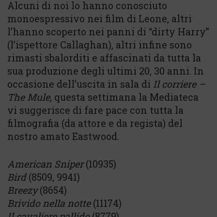
Alcuni di noi lo hanno conosciuto
monoespressivo nei film di Leone, altri
l’hanno scoperto nei panni di “dirty Harry”
(l’ispettore Callaghan), altri infine sono
rimasti sbalorditi e affascinati da tutta la
sua produzione degli ultimi 20, 30 anni. In
occasione dell’uscita in sala di
Il corriere –
The Mule
, questa settimana la Mediateca
vi suggerisce di fare pace con tutta la
filmografia (da attore e da regista) del
nostro amato Eastwood.
American Sniper
(10935)
Bird
(8509, 9941)
Breezy
(8654)
Brivido nella notte
(11174)
Il cavaliere pallido
(8779)