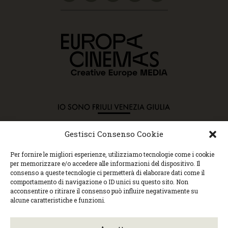
Gestisci Consenso Cookie
Copyright © 2015 Cec, Tutti i diritti riservati. Nessun
Per fornire le migliori esperienze, utilizziamo tecnologie come i cookie
contenuto può essere copiato o manipolato. Accedendo al
per memorizzare e/o accedere alle informazioni del dispositivo. Il
sito approvi la Policy sulla privacy e la Policy sui
consenso a queste tecnologie ci permetterà di elaborare dati come il
contenuti.
comportamento di navigazione o ID unici su questo sito. Non
Centro espressioni cinematografiche, via Villalta, 24 |
acconsentire o ritirare il consenso può influire negativamente su
33100 Udine | tel. 0432 299545 | P.Iva 01295290306 |
alcune caratteristiche e funzioni.
cec@cecudine.org
Visionario, via Asquini 33 | 33100 Udine | tel. 0432
204933 | Cinema Centrale, via Poscolle 8 | tel. 0432