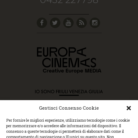
Gestisci Consenso Cookie
Copyright © 2015 Cec, Tutti i diritti riservati. Nessun
Per fornire le migliori esperienze, utilizziamo tecnologie come i cookie
contenuto può essere copiato o manipolato. Accedendo al
per memorizzare e/o accedere alle informazioni del dispositivo. Il
sito approvi la Policy sulla privacy e la Policy sui
consenso a queste tecnologie ci permetterà di elaborare dati come il
contenuti.
comportamento di navigazione o ID unici su questo sito. Non