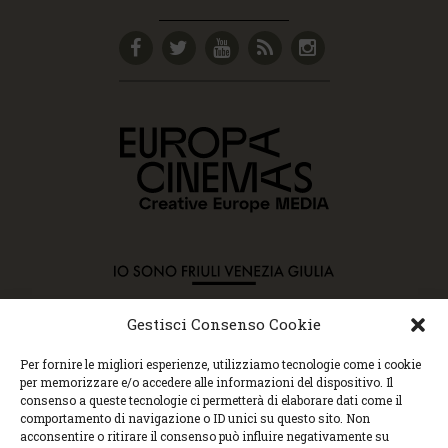
Gestisci Consenso Cookie
Copyright © 2015 Cec, Tutti i diritti riservati. Nessun
Per fornire le migliori esperienze, utilizziamo tecnologie come i cookie
contenuto può essere copiato o manipolato. Accedendo al
per memorizzare e/o accedere alle informazioni del dispositivo. Il
sito approvi la Policy sulla privacy e la Policy sui
consenso a queste tecnologie ci permetterà di elaborare dati come il
contenuti.
comportamento di navigazione o ID unici su questo sito. Non
Centro espressioni cinematografiche, via Villalta, 24 |
acconsentire o ritirare il consenso può influire negativamente su
33100 Udine | tel. 0432 299545 | P.Iva 01295290306 |