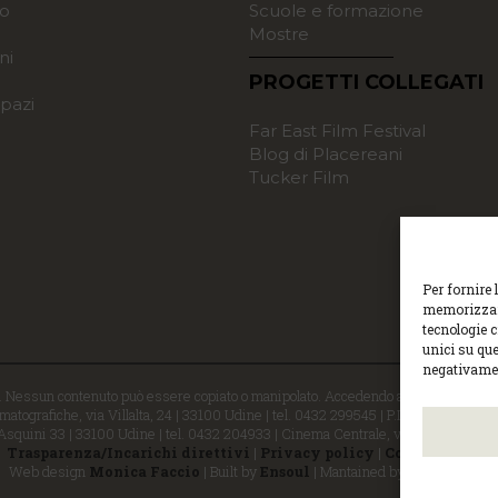
o
Scuole e formazione
Mostre
ni
PROGETTI COLLEGATI
pazi
Far East Film Festival
Blog di Placereani
Tucker Film
Per fornire 
memorizzare
tecnologie 
unici su que
negativamen
i. Nessun contenuto può essere copiato o manipolato. Accedendo al sito approvi la 
atografiche, via Villalta, 24 | 33100 Udine | tel. 0432 299545 | P.Iva 0129529030
 Asquini 33 | 33100 Udine | tel. 0432 204933 | Cinema Centrale, via Poscolle 8 | 
Trasparenza/Incarichi direttivi
|
Privacy policy
|
Cookie policy
Web design
Monica Faccio
| Built by
Ensoul
| Mantained by
Noiza.com