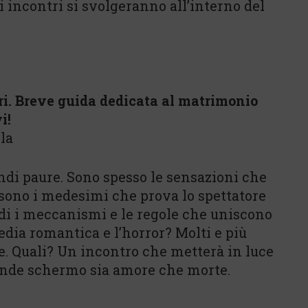
i incontri si svolgeranno all’interno del
i. Breve guida dedicata al matrimonio
i!
la
ndi paure. Sono spesso le sensazioni che
 sono i medesimi che prova lo spettatore
di i meccanismi e le regole che uniscono
dia romantica e l’horror? Molti e più
. Quali? Un incontro che metterà in luce
rande schermo sia amore che morte.