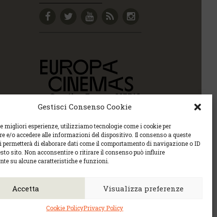
Gestisci Consenso Cookie
le migliori esperienze, utilizziamo tecnologie come i cookie per
 e/o accedere alle informazioni del dispositivo. Il consenso a queste
ci permetterà di elaborare dati come il comportamento di navigazione o ID
sto sito. Non acconsentire o ritirare il consenso può influire
te su alcune caratteristiche e funzioni.
Policy sulla privacy e la Policy sui contenuti.
6 |
cec@cecudine.org
Accetta
Visualizza preferenze
tel. 0432 504240
Cookie Policy
Privacy Policy