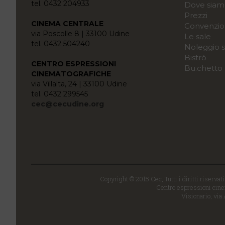
tel. 0432 204933
Dove siam
Prezzi
CINEMA CENTRALE
Convenzio
via Poscolle 8 | 33100 Udine
Le sale
tel. 0432 504240
Noleggio s
Bistrò
CENTRO ESPRESSIONI
Bu.chetto
CINEMATOGRAFICHE
via Villalta, 24 | 33100 Udine
tel. 0432 299545
cec@cecudine.org
Copyright © 2015 Cec, Tutti i diritti riservat
Centro espressioni cinem
Visionario, via