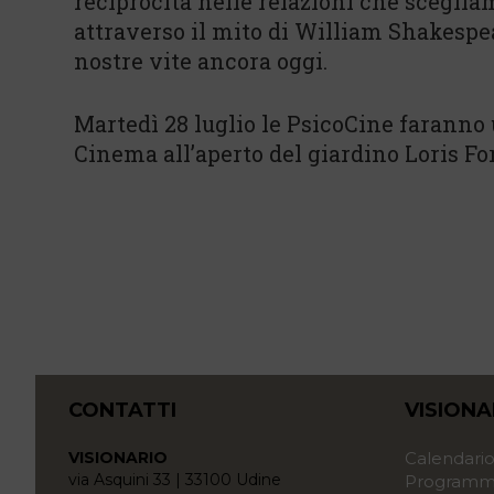
reciprocità nelle relazioni che sceglia
attraverso il mito di William Shakespea
nostre vite ancora oggi.
Martedì 28 luglio le PsicoCine faranno
Cinema all’aperto del giardino Loris Fo
CONTATTI
VISIONA
VISIONARIO
Calendari
via Asquini 33 | 33100 Udine
Programma