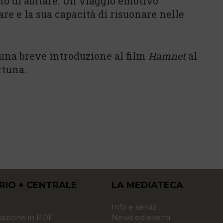
mo di abitare. Un viaggio emotivo
re e la sua capacità di risuonare nelle
 una breve introduzione al film
Hamnet
al
rtuna.
RIO + CENTRALE
LA MEDIATECA
o
Info e servizi
zione in PDF
News ed eventi