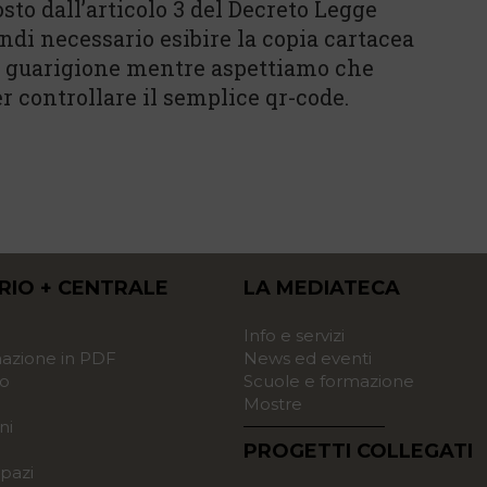
sto dall’articolo 3 del Decreto Legge
indi necessario esibire la copia cartacea
di guarigione mentre aspettiamo che
 controllare il semplice qr-code.
RIO + CENTRALE
LA MEDIATECA
o
Info e servizi
zione in PDF
News ed eventi
o
Scuole e formazione
Mostre
ni
PROGETTI COLLEGATI
pazi