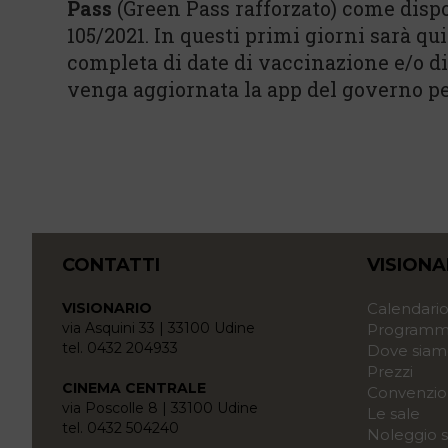
Pass
(Green Pass rafforzato) come dispo
105/2021. In questi primi giorni sarà qu
completa di date di vaccinazione e/o 
venga aggiornata la app del governo per
CONTATTI
VISIONA
VISIONARIO
Calendari
via Asquini 33 | 33100 Udine
Programma
tel. 0432 204933
Dove siam
Prezzi
CINEMA CENTRALE
Convenzio
via Poscolle 8 | 33100 Udine
Le sale
tel. 0432 504240
Noleggio s