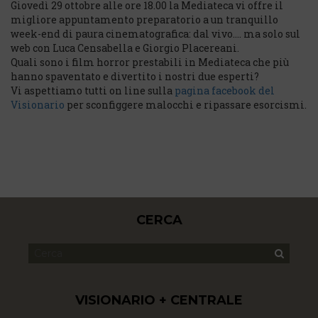
Giovedì 29 ottobre alle ore 18.00 la Mediateca vi offre il
migliore appuntamento preparatorio a un tranquillo
week-end di paura cinematografica: dal vivo…. ma solo sul
web con
Luca Censabella
e
Giorgio Placereani
.
Quali sono i film horror prestabili in Mediateca che più
hanno spaventato e
divertito
i nostri due esperti?
Vi aspettiamo tutti on line sulla
pagina facebook del
Visionario
per sconfiggere malocchi e ripassare esorcismi.
CERCA
VISIONARIO + CENTRALE