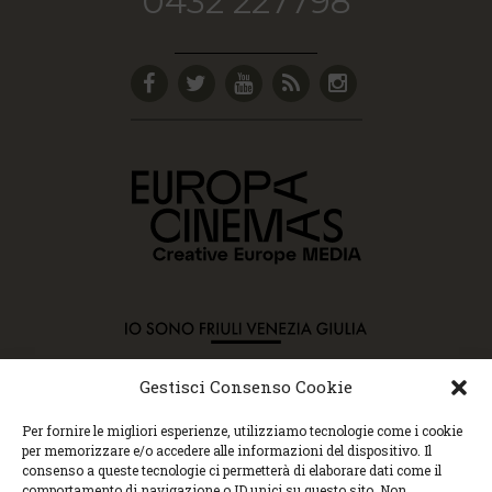
0432 227798
Gestisci Consenso Cookie
Copyright © 2015 Cec, Tutti i diritti riservati. Nessun
Per fornire le migliori esperienze, utilizziamo tecnologie come i cookie
contenuto può essere copiato o manipolato. Accedendo al
per memorizzare e/o accedere alle informazioni del dispositivo. Il
sito approvi la Policy sulla privacy e la Policy sui
consenso a queste tecnologie ci permetterà di elaborare dati come il
contenuti.
comportamento di navigazione o ID unici su questo sito. Non