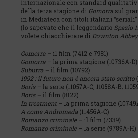
internazionale con standard qualitativi
della terza stagione di
Gomorra
sul gra
in Mediateca con titoli italiani “serial
(lo sapevate che il leggendario
Spazio 1
volete chiacchierare di
Downton Abbey
Gomorra
– il film (7412 e 7981)
Gomorra
– la prima stagione (10736A-D)
Suburra
– il film (10792)
1992 : il futuro non è ancora stato scritto
(
Boris
– la serie (11057A-C; 11058A-B; 1105
Boris
– il film (8122)
In treatment
– la prima stagione (10749
A come Andromeda
(11456A-C)
Romanzo criminale
– il film (7339)
Romanzo criminale
– la serie (9789A-H)