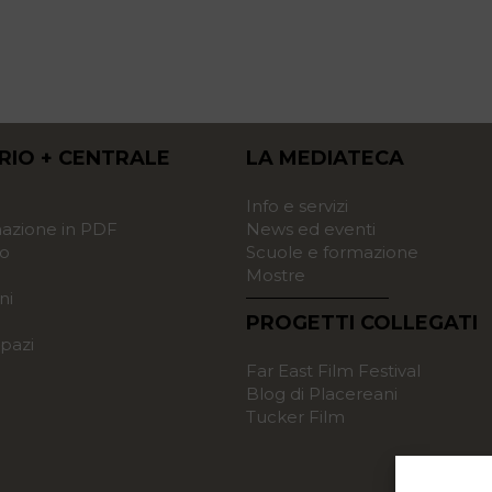
RIO + CENTRALE
LA MEDIATECA
o
Info e servizi
zione in PDF
News ed eventi
o
Scuole e formazione
Mostre
ni
PROGETTI COLLEGATI
pazi
Far East Film Festival
Blog di Placereani
Tucker Film