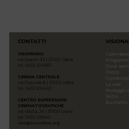
CONTATTI
VISIONA
VISIONARIO
Calendari
via Asquini 33 | 33100 Udine
Programma
tel. 0432 204933
Dove siam
Prezzi
CINEMA CENTRALE
Convenzio
via Poscolle 8 | 33100 Udine
Le sale
tel. 0432 504240
Noleggio s
Bistrò
CENTRO ESPRESSIONI
Bu.chetto
CINEMATOGRAFICHE
via Villalta, 24 | 33100 Udine
tel. 0432 299545
cec@cecudine.org