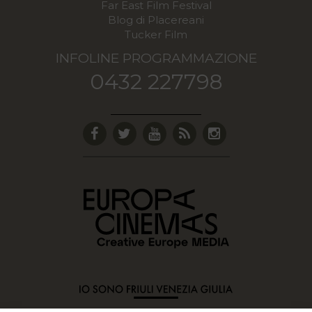
Far East Film Festival
Blog di Placereani
Tucker Film
INFOLINE PROGRAMMAZIONE
0432 227798