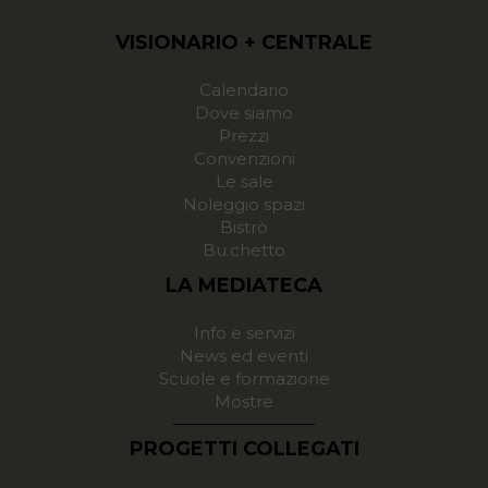
VISIONARIO + CENTRALE
Calendario
Dove siamo
Prezzi
Convenzioni
Le sale
Noleggio spazi
Bistrò
Bu.chetto
LA MEDIATECA
Info e servizi
News ed eventi
Scuole e formazione
Mostre
PROGETTI COLLEGATI