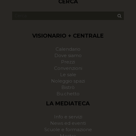
CERCA
VISIONARIO + CENTRALE
Calendario
Dove siamo
Prezzi
Convenzioni
Le sale
Noleggio spazi
Bistrò
Bu.chetto
LA MEDIATECA
Info e servizi
News ed eventi
Scuole e formazione
Mostre