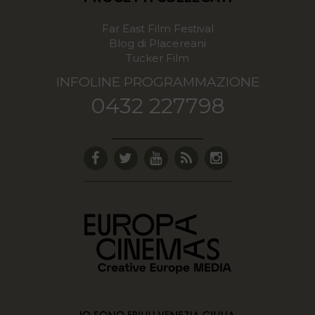
Far East Film Festival
Blog di Placereani
Tucker Film
INFOLINE PROGRAMMAZIONE
0432 227798