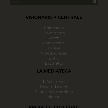
VISIONARIO + CENTRALE
Calendario
Dove siamo
Prezzi
Convenzioni
Le sale
Noleggio spazi
Bistrò
Bu.chetto
LA MEDIATECA
Info e servizi
News ed eventi
Scuole e formazione
Mostre
PROGETTI COLLEGATI