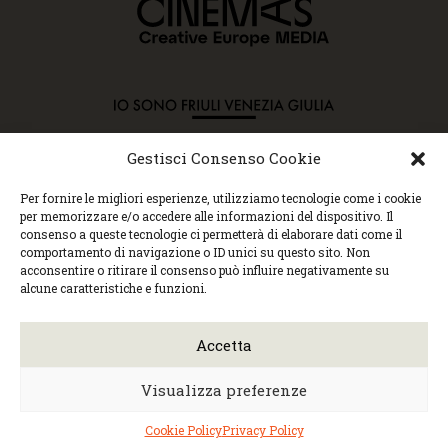
Gestisci Consenso Cookie
Copyright © 2015 Cec, Tutti i diritti riservati. Nessun
Per fornire le migliori esperienze, utilizziamo tecnologie come i cookie
contenuto può essere copiato o manipolato. Accedendo al
per memorizzare e/o accedere alle informazioni del dispositivo. Il
sito approvi la Policy sulla privacy e la Policy sui
consenso a queste tecnologie ci permetterà di elaborare dati come il
contenuti.
comportamento di navigazione o ID unici su questo sito. Non
Centro espressioni cinematografiche, via Villalta, 24 |
acconsentire o ritirare il consenso può influire negativamente su
33100 Udine | tel. 0432 299545 | P.Iva 01295290306 |
alcune caratteristiche e funzioni.
cec@cecudine.org
Visionario, via Asquini 33 | 33100 Udine | tel. 0432
204933 | Cinema Centrale, via Poscolle 8 | tel. 0432
Accetta
504240
Trasparenza/Incarichi direttivi
|
Privacy
policy
|
Cookie policy
Visualizza preferenze
Web design
Monica Faccio
| Built by
Ensoul
|
Mantained by
Noiza.com
Cookie Policy
Privacy Policy