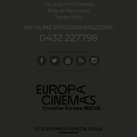
Far East Film Festival
Blog di Placereani
Tucker Film
INFOLINE PROGRAMMAZIONE
0432 227798