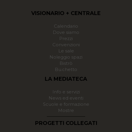
VISIONARIO + CENTRALE
Calendario
Dove siamo
Prezzi
Convenzioni
Le sale
Noleggio spazi
Bistrò
Bu.chetto
LA MEDIATECA
Info e servizi
News ed eventi
Scuole e formazione
Mostre
PROGETTI COLLEGATI